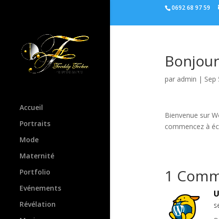
0692 68 97 59
Bonjour
par
admin
|
Sep 
Accueil
Bienvenue sur Wor
Portraits
commencez à écr
Mode
Maternité
1 Comm
Portfolio
Evénements
U
Révélation
s