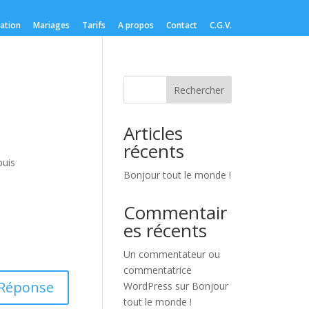
lation
Mariages
Tarifs
A propos
Contact
C.G.V.
Rechercher
Articles
récents
puis
Bonjour tout le monde !
Commentair
es récents
Un commentateur ou
commentatrice
Réponse
WordPress
sur
Bonjour
tout le monde !