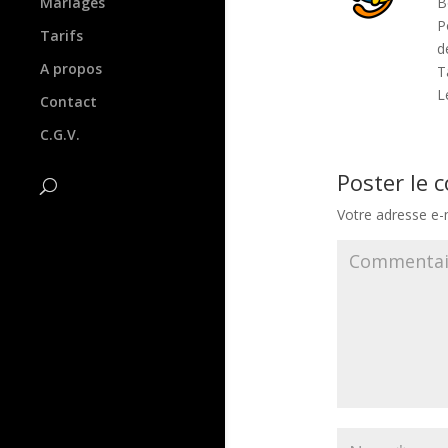
Mariages
B
P
Tarifs
d
A propos
T
L
Contact
C.G.V.
Poster le
Votre adresse e-m