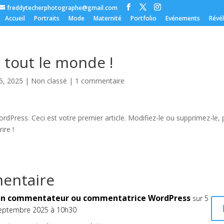
freddytecherphotographe@gmail.com
Accueil
Portraits
Mode
Maternité
Portfolio
Evénements
Révé
 tout le monde !
5, 2025
|
Non classé
|
1 commentaire
dPress. Ceci est votre premier article. Modifiez-le ou supprimez-le, 
ire !
entaire
n commentateur ou commentatrice WordPress
sur 5
eptembre 2025 à 10h30